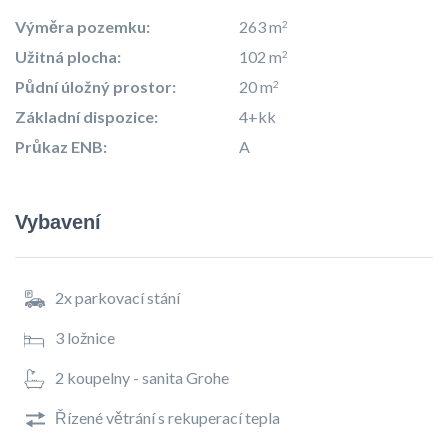
Výměra pozemku:
263 m
2
Užitná plocha:
102 m
2
Půdní úložný prostor:
20 m
2
Základní dispozice:
4+kk
Průkaz ENB:
A
Vybavení
2x parkovací stání
3 ložnice
2 koupelny - sanita Grohe
Řízené větrání s rekuperací tepla