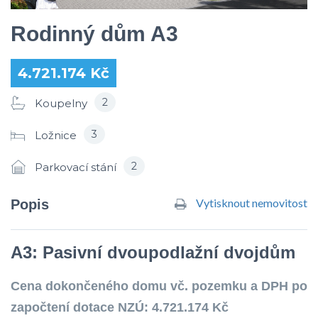
Rodinný dům A3
4.721.174 Kč
2
Koupelny
3
Ložnice
2
Parkovací stání
Vytisknout nemovitost
Popis
A3:
Pasivní dvoupodlažní dvojdům
Cena dokončeného domu vč. pozemku a DPH po
započtení dotace NZÚ: 4.721.174 Kč