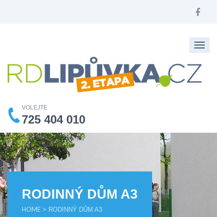
Togg
navig
VOLEJTE
725 404 010
RODINNÝ DŮM A3
HOME
> RODINNÝ DŮM A3