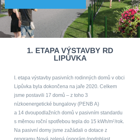
1. ETAPA VÝSTAVBY RD
LIPŮVKA
I. etapa výstavby pasivních rodinných domů v obci
Lipůvka byla dokončena na jaře 2020. Celkem
jsme postavili 17 domů – z toho 3
nízkoenergetické bungalovy (PENB A)
a 14 dvoupodlažních domů v pasivním standardu
s měrnou roční spotřebou tepla do 15 kWh/m
2
/rok.
Na pasivní domy jsme zažádali o dotace z
programu Nová zelená úsporám (podoblast