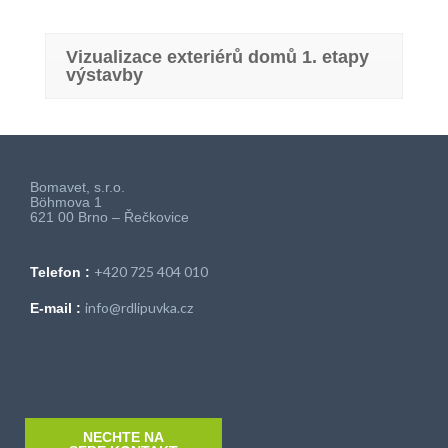
Vizualizace exteriérů domů 1. etapy
výstavby
Bomavet, s.r.o.
Böhmova 1
621 00 Brno – Řečkovice
+420 725 404 010
Telefon :
info@rdlipuvka.cz
E-mail :
NECHTE NA