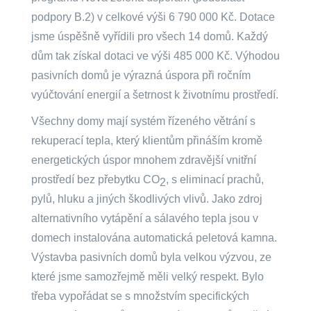
podpory B.2) v celkové výši 6 790 000 Kč. Dotace
jsme úspěšně vyřídili pro všech 14 domů. Každý
dům tak získal dotaci ve výši 485 000 Kč. Výhodou
pasivních domů je výrazná úspora při ročním
vyúčtování energií a šetrnost k životnímu prostředí.
Všechny domy mají systém řízeného větrání s
rekuperací tepla, který klientům přináším kromě
energetických úspor mnohem zdravější vnitřní
prostředí bez přebytku CO
, s eliminací prachů,
2
pylů, hluku a jiných škodlivých vlivů. Jako zdroj
alternativního vytápění a sálavého tepla jsou v
domech instalována automatická peletová kamna.
Výstavba pasivních domů byla velkou výzvou, ze
které jsme samozřejmě měli velký respekt. Bylo
třeba vypořádat se s množstvím specifických