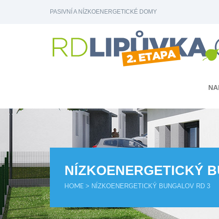
PASIVNÍ A NÍZKOENERGETICKÉ DOMY
NA
NÍZKOENERGETICKÝ B
HOME
> NÍZKOENERGETICKÝ BUNGALOV RD 3