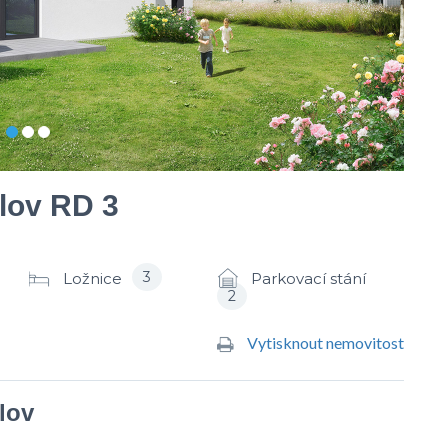
lov RD 3
3
Ložnice
Parkovací stání
2
Vytisknout nemovitost
lov