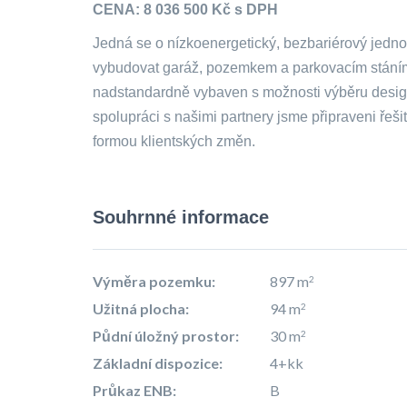
CENA: 8 036 500 Kč s DPH
Jedná se o nízkoenergetický, bezbariérový jedno
vybudovat garáž, pozemkem a parkovacím stáním
nadstandardně vybaven s možnosti výběru desig
spolupráci s našimi partnery jsme připraveni řeš
formou klientských změn.
Souhrnné informace
Výměra pozemku:
897 m
2
Užitná plocha:
94 m
2
Půdní úložný prostor:
30 m
2
Základní dispozice:
4+kk
Průkaz ENB:
B