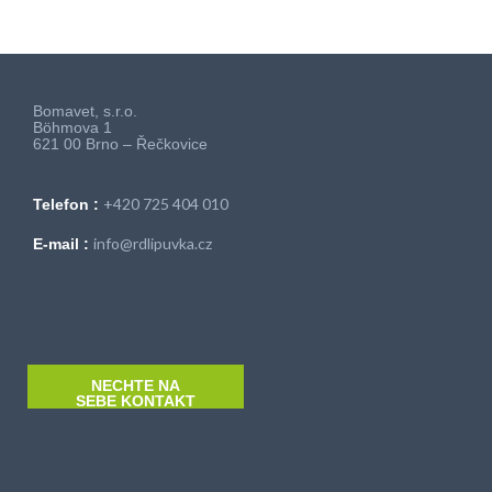
Bomavet, s.r.o.
Böhmova 1
621 00 Brno – Řečkovice
+420 725 404 010
Telefon :
info@rdlipuvka.cz
E-mail :
NECHTE NA
SEBE KONTAKT