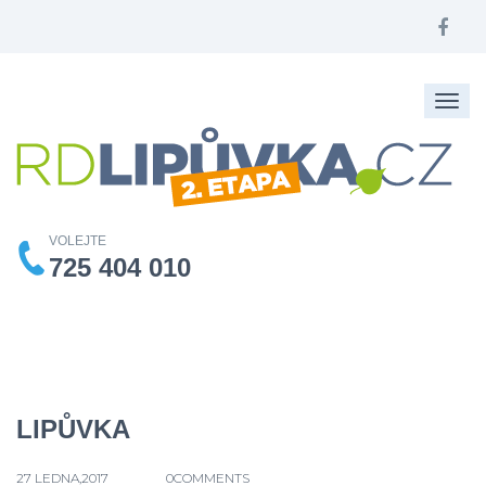
Togg
navig
VOLEJTE
725 404 010
LIPŮVKA
27 LEDNA,2017
0COMMENTS