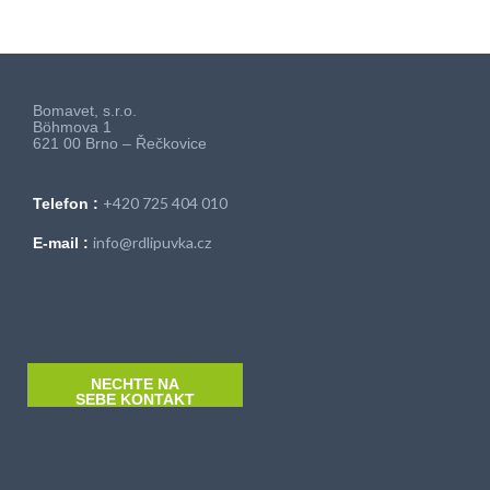
Bomavet, s.r.o.
Böhmova 1
621 00 Brno – Řečkovice
+420 725 404 010
Telefon :
info@rdlipuvka.cz
E-mail :
NECHTE NA
SEBE KONTAKT