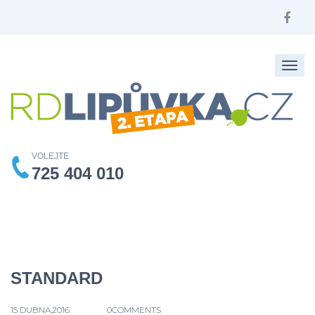
Togg
navig
VOLEJTE
725 404 010
STANDARD
15 DUBNA,2016
0COMMENTS