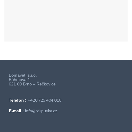
Bomavet, s.r.o.
Böhmova 1
621 00 Brno – Řečkovice
+420 725 404 010
Telefon :
info@rdlipuvka.cz
E-mail :