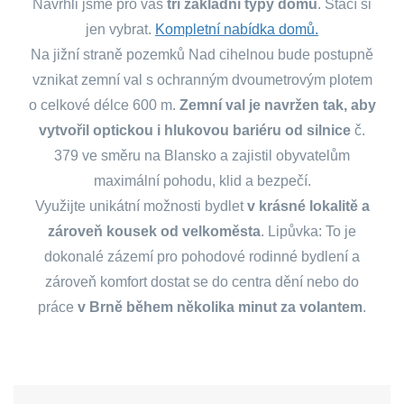
Navrhli jsme pro vás
tři základní typy domů
. Stačí si
jen vybrat.
Kompletní nabídka domů.
Na jižní straně pozemků Nad cihelnou bude postupně
vznikat zemní val s ochranným dvoumetrovým plotem
o celkové délce 600 m.
Zemní val je navržen tak, aby
vytvořil optickou i hlukovou bariéru od silnice
č.
379 ve směru na Blansko a zajistil obyvatelům
maximální pohodu, klid a bezpečí.
Využijte unikátní možnosti bydlet
v krásné lokalitě a
zároveň kousek od velkoměsta
. Lipůvka: To je
dokonalé zázemí pro pohodové rodinné bydlení a
zároveň komfort dostat se do centra dění nebo do
práce
v Brně během několika minut za volantem
.