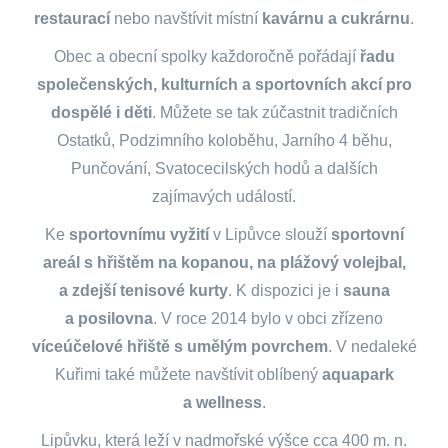
restaurací
nebo navštívit místní
kavárnu a cukrárnu
.
Obec a obecní spolky každoročně pořádají
řadu
společenských, kulturních a sportovních akcí pro
dospělé i děti
. Můžete se tak zúčastnit tradičních
Ostatků, Podzimního koloběhu, Jarního 4 běhu,
Punčování, Svatocecilských hodů a dalších
zajímavých událostí.
Ke
sportovnímu vyžití
v Lipůvce slouží
sportovní
areál s hřištěm na kopanou, na plážový volejbal,
a zdejší tenisové kurty
. K dispozici je i
sauna
a posilovna
. V roce 2014 bylo v obci zřízeno
víceúčelové hřiště s umělým povrchem
. V nedaleké
Kuřimi také můžete navštívit oblíbený
aquapark
a wellness
.
Lipůvku, která leží v nadmořské výšce cca 400 m. n.