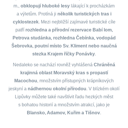
m.,
obklopují hluboké lesy
lákající k procházkám
a výletům. Protíná ji
několik turistických tras i
cyklostezek
. Mezi nejbližší zajímavé turistické cíle
patří
rozhledna a přírodní rezervace Babí lom,
Petrova studánka, rozhledna Čebínka, vodopád
Šebrovka, poutní místo Sv. Kliment nebo naučná
stezka Krajem říčky Ponávky
.
Nedaleko se nachází rovněž vyhlášená
Chráněná
krajinná oblast Moravský kras s propastí
Macochou
, množstvím přístupných krápníkových
jeskyní a
nádhernou okolní přírodou
. V blízkém okolí
Lipůvky můžete také navštívit řadu hezkých měst
s bohatou historií a množstvím atrakcí, jako je
Blansko, Adamov, Kuřim a Tišnov
.